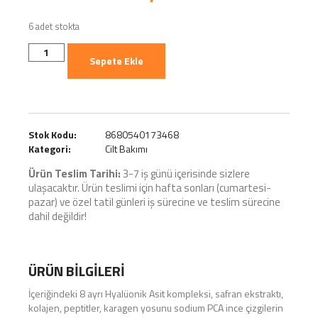
6 adet stokta
Sepete Ekle
Stok Kodu:
8680540173468
Kategori:
Cilt Bakımı
Ürün Teslim Tarihi:
3-7 iş günü içerisinde sizlere
ulaşacaktır. Ürün teslimi için hafta sonları (cumartesi-
pazar) ve özel tatil günleri iş sürecine ve teslim sürecine
dahil değildir!
ÜRÜN BILGILERI
İçeriğindeki 8 ayrı Hyalüonik Asit kompleksi, safran ekstraktı,
kolajen, peptitler, karagen yosunu sodium PCA ince çizgilerin