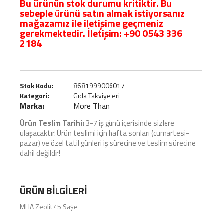
Bu ürünün stok durumu kritiktir. Bu
sebeple ürünü satın almak istiyorsanız
mağazamız ile iletişime geçmeniz
gerekmektedir. İletişim:
+90 0543 336
2184
Stok Kodu:
8681999006017
Kategori:
Gıda Takviyeleri
Marka:
More Than
Ürün Teslim Tarihi:
3-7 iş günü içerisinde sizlere
ulaşacaktır. Ürün teslimi için hafta sonları (cumartesi-
pazar) ve özel tatil günleri iş sürecine ve teslim sürecine
dahil değildir!
ÜRÜN BILGILERI
MHA Zeolit 45 Saşe