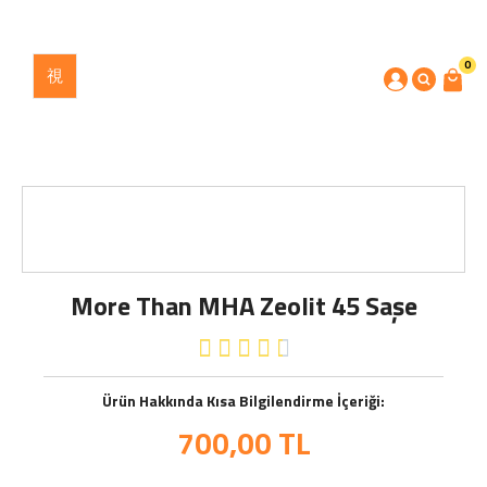
0
More Than MHA Zeolit 45 Saşe





Ürün Hakkında Kısa Bilgilendirme İçeriği:
700,00
TL