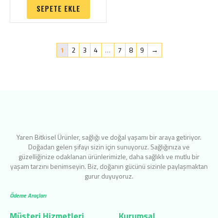
SEPETE EKLE
1
2
3
4
…
7
8
9
→
Yaren Bitkisel Ürünler, sağlığı ve doğal yaşamı bir araya getiriyor.
Doğadan gelen şifayı sizin için sunuyoruz. Sağlığınıza ve
güzelliğinize odaklanan ürünlerimizle, daha sağlıklı ve mutlu bir
yaşam tarzını benimseyin. Biz, doğanın gücünü sizinle paylaşmaktan
gurur duyuyoruz.
Ödeme Araçları
Müşteri Hizmetleri
Kurumsal