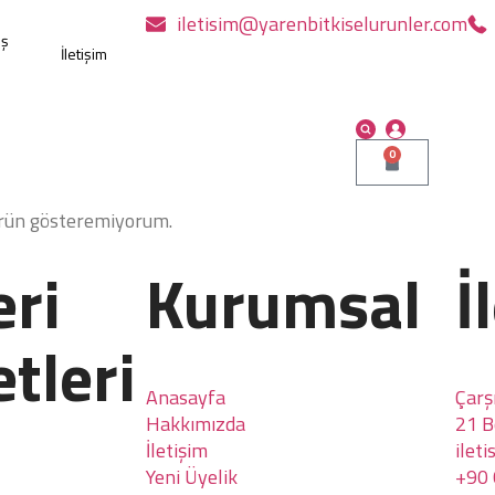
iletisim@yarenbitkiselurunler.com
ış
İletişim
0
ürün gösteremiyorum.
ri
Kurumsal
İ
tleri
Anasayfa
Çarş
Hakkımızda
21 
İletişim
ilet
Yeni Üyelik
+90 