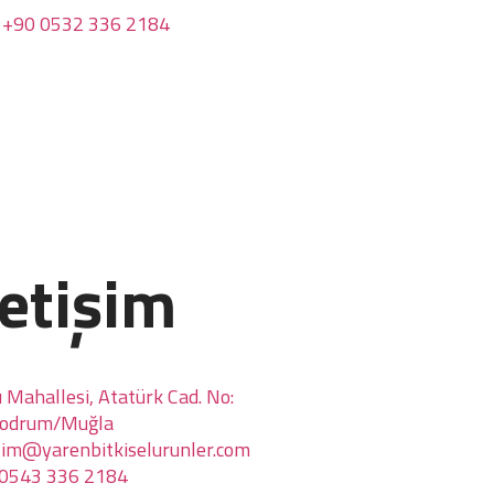
+90 0532 336 2184
letişim
ı Mahallesi, Atatürk Cad. No:
Bodrum/Muğla
isim@yarenbitkiselurunler.com
0543 336 2184