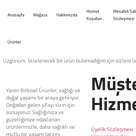
Hizmet
Mesafeli Sat
Anasayfa
Mağaza
Hakkımızda
Koşulları
Sözleşmesi
Ürünler
Üzgünüm, listelenecek bir ürün bulamadığım için sizlere 
Müşte
Yaren Bitkisel Ürünler, sağlığı ve
Hizme
doğal yaşamı bir araya getiriyor.
Doğadan gelen şifayı sizin için
sunuyoruz. Sağlığınıza ve
güzelliğinize odaklanan
ürünlerimizle, daha sağlıklı ve
Üyelik Sözleşmesi
mutlu bir yaşam tarzını