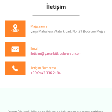
İletişim
Mağazamız
Çarşı Mahallesi, Atatürk Cad. No: 21 Bodrum/Muğla
Email
iletisim@yarenbitkiselurunler.com
İletişim Numarası
+90 0543 336 2184
Yaren Bitkisel Ürünler, sağlığı ve doğal yaşamı bir araya getiriyor.