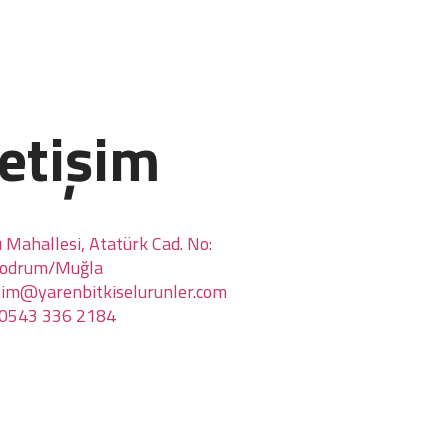
letişim
ı Mahallesi, Atatürk Cad. No:
Bodrum/Muğla
isim@yarenbitkiselurunler.com
0543 336 2184