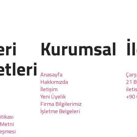
ri
Kurumsal
İ
tleri
Anasayfa
Çarş
Hakkımızda
21 
İletişim
ilet
Yeni Üyelik
+90 
Firma Bilgilerimiz
İşletme Belgeleri
tikası
 Metni
leşmesi