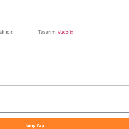
klıdır.
Tasarım:
Vudolix
Giriş Yap