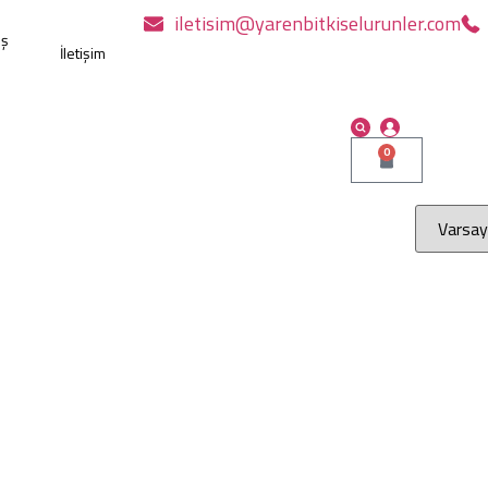
iletisim@yarenbitkiselurunler.com
ış
İletişim
0