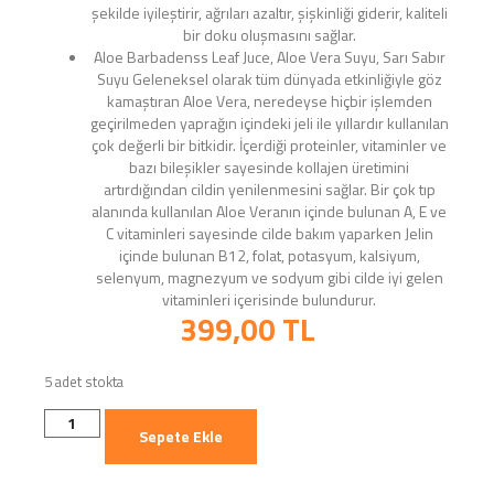
şekilde iyileştirir, ağrıları azaltır, şişkinliği giderir, kaliteli
bir doku oluşmasını sağlar.
Aloe Barbadenss Leaf Juce, Aloe Vera Suyu, Sarı Sabır
Suyu Geleneksel olarak tüm dünyada etkinliğiyle göz
kamaştıran Aloe Vera, neredeyse hiçbir işlemden
geçirilmeden yaprağın içindeki jeli ile yıllardır kullanılan
çok değerli bir bitkidir. İçerdiği proteinler, vitaminler ve
bazı bileşikler sayesinde kollajen üretimini
artırdığından cildin yenilenmesini sağlar. Bir çok tıp
alanında kullanılan Aloe Veranın içinde bulunan A, E ve
C vitaminleri sayesinde cilde bakım yaparken Jelin
içinde bulunan B12, folat, potasyum, kalsiyum,
selenyum, magnezyum ve sodyum gibi cilde iyi gelen
vitaminleri içerisinde bulundurur.
399,00
TL
5 adet stokta
Sepete Ekle