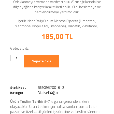
Odaklanmayı arttırmada yardımcı olur. Vücut ağrılarında ise
diğer yağlarla karıştırılarak tüketilebilir. Cildi beslemeye ve
nemlendirmeye yardımcı olur.
İçerik: Nane Yağı(Oleum Mentha Piperita (L-menthol,
Menthone, Isopulegol, Limonene), Triacetin, 2-butanol.).
185,00
TL
6 adet stokta
Sepete Ekle
Stok Kodu:
8690957001612
Kategori:
Bitkisel Yağlar
Ürün Teslim Tarihi:
3-7 iş günü içerisinde sizlere
ulaşacaktır. Ürün teslimi için hafta sonları (cumartesi-
pazar) ve özel tatil günleri iş sürecine ve teslim sürecine