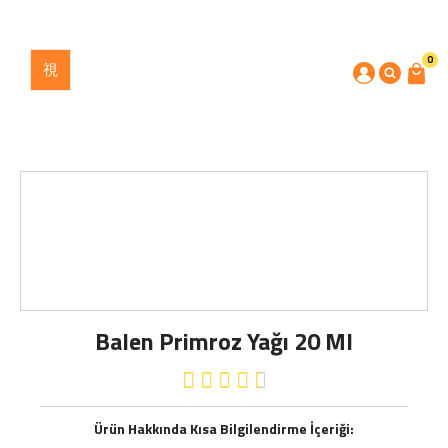
0
Balen Primroz Yağı 20 Ml





Ürün Hakkında Kısa Bilgilendirme İçeriği: