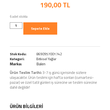
190,00
TL
6 adet stokta
Sepete Ekle
Stok Kodu:
8690957001742
Kategori:
Bitkisel Yağlar
Marka:
Balen
Ürün Teslim Tarihi:
3-7 iş günü içerisinde sizlere
ulaşacaktır. Ürün teslimi için hafta sonları (cumartesi-
pazar) ve özel tatil günleri iş sürecine ve teslim sürecine
dahil değildir!
ÜRÜN BILGILERI