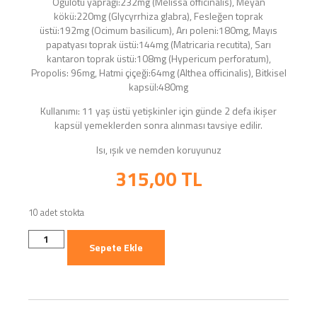
Oğulotu yaprağı:232mg (Melissa officinalis), Meyan
kökü:220mg (Glycyrrhiza glabra), Fesleğen toprak
üstü:192mg (Ocimum basilicum), Arı poleni:180mg, Mayıs
papatyası toprak üstü:144mg (Matricaria recutita), Sarı
kantaron toprak üstü:108mg (Hypericum perforatum),
Propolis: 96mg, Hatmi çiçeği:64mg (Althea officinalis), Bitkisel
kapsül:480mg
Kullanımı: 11 yaş üstü yetişkinler için günde 2 defa ikişer
kapsül yemeklerden sonra alınması tavsiye edilir.
Isı, ışık ve nemden koruyunuz
315,00
TL
10 adet stokta
Sepete Ekle