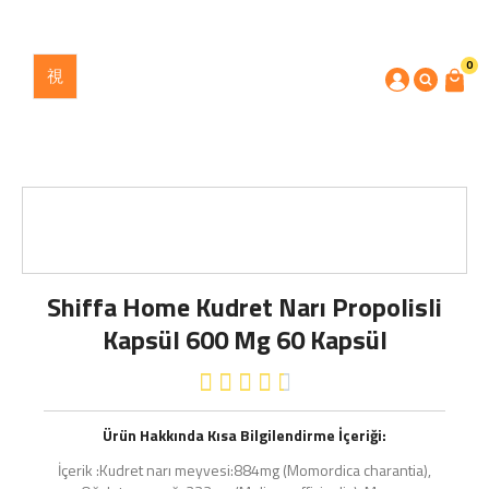
0
Shiffa Home Kudret Narı Propolisli
Kapsül 600 Mg 60 Kapsül





Ürün Hakkında Kısa Bilgilendirme İçeriği:
İçerik :Kudret narı meyvesi:884mg (Momordica charantia),