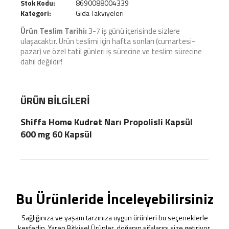
Stok Kodu:
8690088004339
Kategori:
Gıda Takviyeleri
Ürün Teslim Tarihi:
3-7 iş günü içerisinde sizlere
ulaşacaktır. Ürün teslimi için hafta sonları (cumartesi-
pazar) ve özel tatil günleri iş sürecine ve teslim sürecine
dahil değildir!
ÜRÜN BILGILERI
Shiffa Home Kudret Narı Propolisli Kapsül
600 mg 60 Kapsül
Bu Ürünleride İnceleyebilirsiniz
Sağlığınıza ve yaşam tarzınıza uygun ürünleri bu seçeneklerle
keşfedin. Yaren Bitkisel Ürünler, doğanın şifalarını size getiriyor.