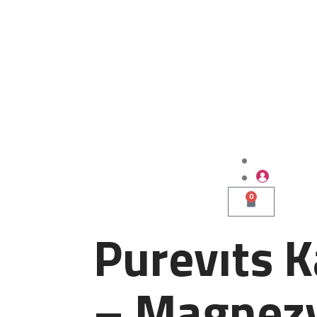
0
Purevıts 
– Magnez