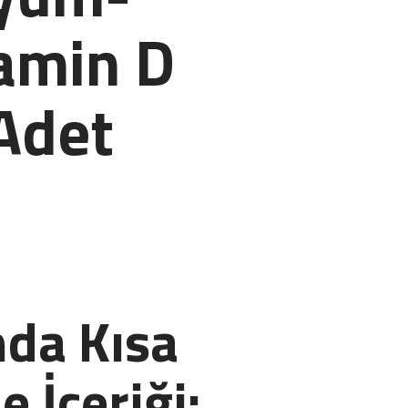
tamin D
Adet
da Kısa
e İçeriği: