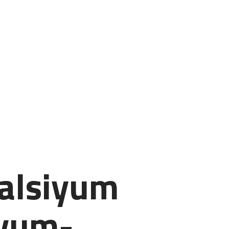
Kalsiyum
yum-