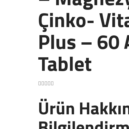
Çinko- Vi
Plus – 60 
Tablet





Ürün Hakkın
Bilgilendirm