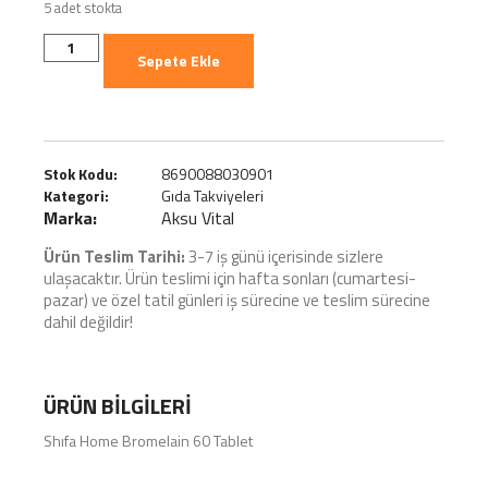
5 adet stokta
Sepete Ekle
Stok Kodu:
8690088030901
Kategori:
Gıda Takviyeleri
Marka:
Aksu Vital
Ürün Teslim Tarihi:
3-7 iş günü içerisinde sizlere
ulaşacaktır. Ürün teslimi için hafta sonları (cumartesi-
pazar) ve özel tatil günleri iş sürecine ve teslim sürecine
dahil değildir!
ÜRÜN BILGILERI
Shıfa Home Bromelain 60 Tablet