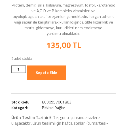
Protein, demir, silis, kalsiyum, magnezyum, fosfor, karotenoid
ve A,C, D ve B kompleks vitaminleri ve
biyolojik açıdan aktif bileşenler içermektedir. Isırgan tohumu
yağı sabun ile karıştırılarak kullanıldığında ciltte kızarıklık ve
tahriş gidermeye, kuru ciltleri nemlendirmeye
yardımcı olmaktadır.
135,00
TL
5 adet stokta
Sepete Ekle
Stok Kodu:
8690957001803
Kategori:
Bitkisel Yağlar
Ürün Teslim Tarihi:
3-7 iş günü içerisinde sizlere
ulaşacaktır. Ürün teslimi için hafta sonları (cumartesi-