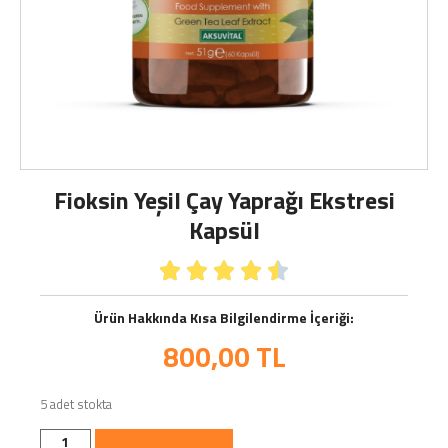
Fioksin Yeşil Çay Yaprağı Ekstresi
Kapsül





Ürün Hakkında Kısa Bilgilendirme İçeriği:
800,00
TL
5 adet stokta