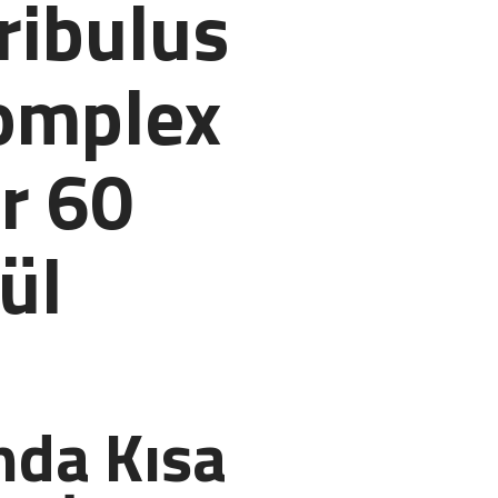
ribulus
omplex
r 60
ül
nda Kısa