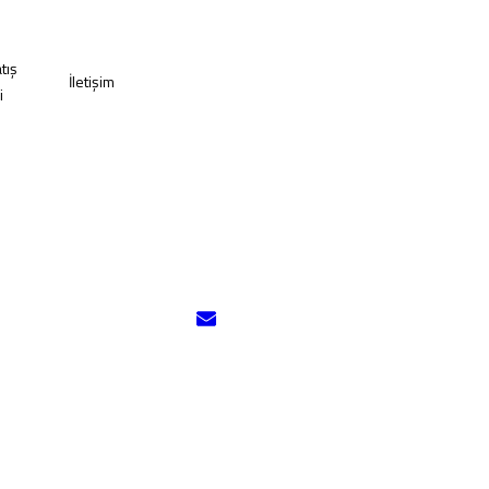
tış
İletişim
i