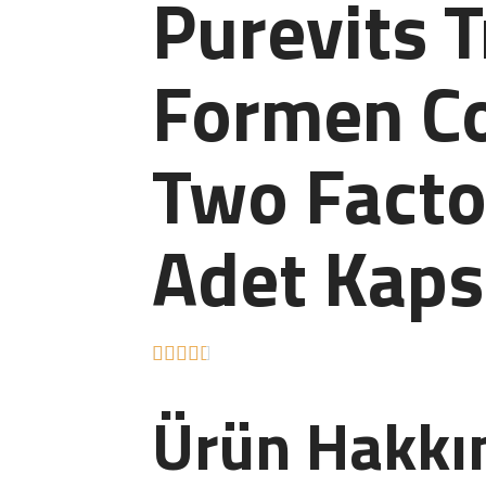
Purevits T
Formen C
Two Facto
Adet Kaps





Ürün Hakkı