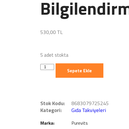
Bilgilendirm
530,00
TL
5 adet stokta
Sepete Ekle
Stok Kodu:
8683079725245
Kategori:
Gıda Takviyeleri
Marka:
Purevits