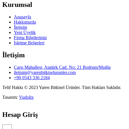
Kurumsal
Anasayfa
Hakkımızda
İletişim
Yeni Üyelik
Firma Bilgilerimiz
İşletme Belgeleri
İletişim
Çarşı Mahallesi, Atatürk Cad. No: 21 Bodrum/Muğla
iletisim@yarenbitkiselurunler.com
+90 0543 336 2184
Telif Hakkı © 2023 Yaren Bitkisel Ürünler. Tüm Hakları Saklıdır.
Tasarım:
Vudolix
Hesap Giriş