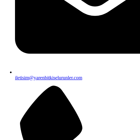
iletisim@yarenbitkiselurunler.com