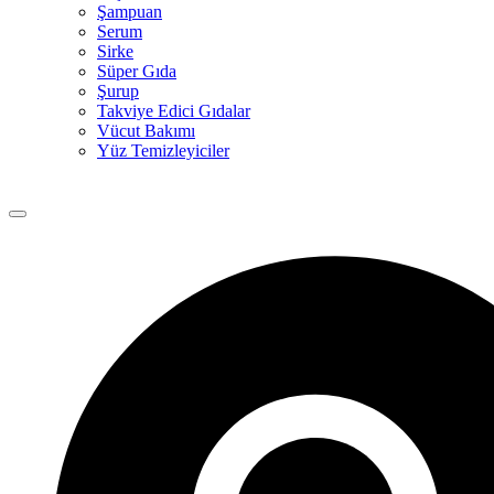
Şampuan
Serum
Sirke
Süper Gıda
Şurup
Takviye Edici Gıdalar
Vücut Bakımı
Yüz Temizleyiciler