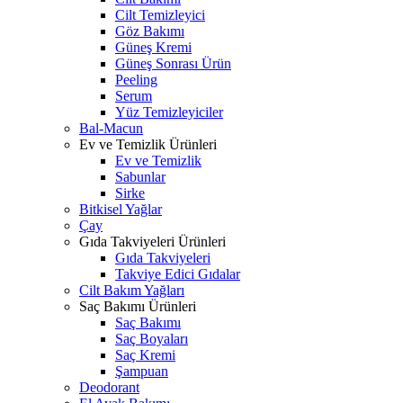
Cilt Temizleyici
Göz Bakımı
Güneş Kremi
Güneş Sonrası Ürün
Peeling
Serum
Yüz Temizleyiciler
Bal-Macun
Ev ve Temizlik Ürünleri
Ev ve Temizlik
Sabunlar
Sirke
Bitkisel Yağlar
Çay
Gıda Takviyeleri Ürünleri
Gıda Takviyeleri
Takviye Edici Gıdalar
Cilt Bakım Yağları
Saç Bakımı Ürünleri
Saç Bakımı
Saç Boyaları
Saç Kremi
Şampuan
Deodorant