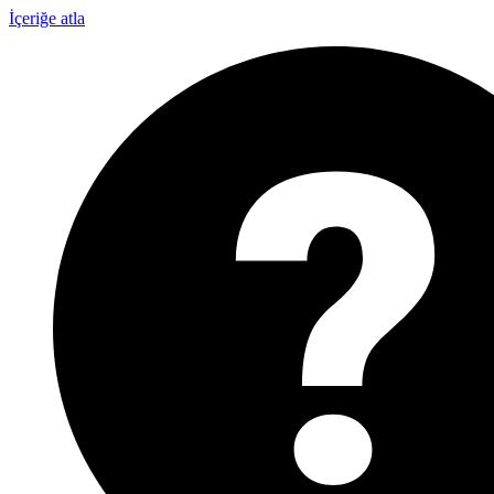
İçeriğe atla