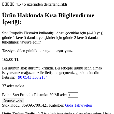





4.5 / 5 üzerinden değerlendirildi
Ürün Hakkında Kısa Bilgilendirme
İçeriği:
Sıvı Propolis Ekstraktı kullanılışı; dozu çocuklar için (4-10 yaş)
günde 1 kere 5 damla, yetişkinler için günde 2 kere 5 damla
tüketilmesi tavsiye edilir.
Tavsiye edilen günlük porsuyonu aşmayınız.
165,00
TL
Bu ürünün stok durumu kritiktir. Bu sebeple ürünü satın almak
istiyorsanız mağazamız ile iletişime geçmeniz gerekmektedir.
İletişim:
+90 0543 336 2184
37 adet stokta
Balen Sıvı Propolis Ekstraktı 30 Ml adet
Sepete Ekle
Stok Kodu:
8690957001421
Kategori:
Gıda Takviyeleri
Ürün Teslim Tarihi:
3-7 iş günü içerisinde sizlere ulaşacaktır. Ürün