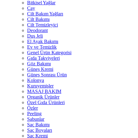
Bitkisel Yağlar
Çay
Cilt Bakım Yağları
Cilt Bakımı
Cilt Temizleyici
Deodorant
Duş Jeli
El Ayak Bakımı
Ev ve Temizlik
Genel Ürün Kategorisi
Gıda Takviyeleri
Göz Bakımı
Güneş Kremi
Güneş Sonrası Ürün
Kolonya
Kuruyemişler
MASAJ BAKIM
Organik Ürünler
Özel Gıda Ürünleri
Özler
Peeling
Sabunlar
Saç Bakımı
Saç Boyaları
Saç Kremi