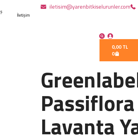
iletisim@yarenbitkiselurunler.com
ış
İletişim
0,00
TL
0
Greenlabe
Passiflora
Lavanta Y