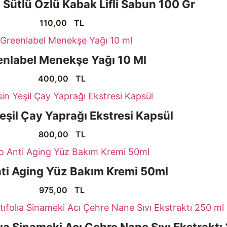
Sütlü Özlü Kabak Lifli Sabun 100 Gr
110,00
TL
enlabel Menekşe Yağı 10 Ml
400,00
TL
eşil Çay Yaprağı Ekstresi Kapsül
800,00
TL
ti Aging Yüz Bakım Kremi 50ml
975,00
TL
ıa Sinameki Acı Çehre Nane Sıvı Ekstraktı