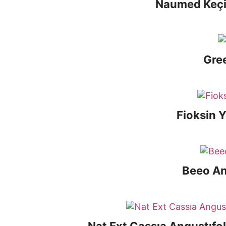
Naumed Keçi 
Gre
Fioksin Y
Beeo An
Nat Ext Cassıa Angustıfol