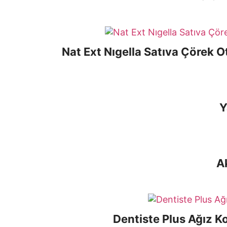
Nat Ext Nıgella Satıva Çörek 
Y
A
Dentiste Plus Ağız K