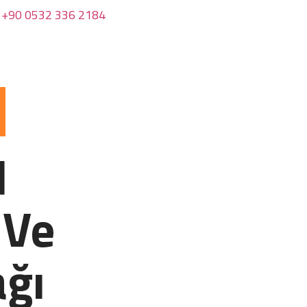
+90 0532 336 2184
l
 Ve
ağı