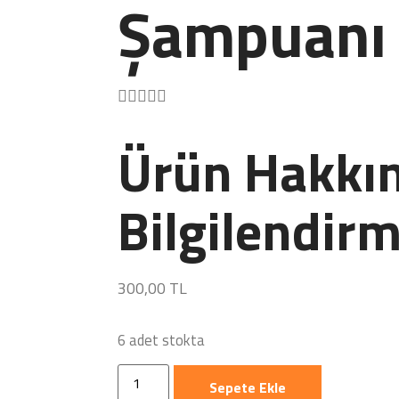
Şampuanı





Ürün Hakkın
Bilgilendirm
300,00
TL
6 adet stokta
Sepete Ekle