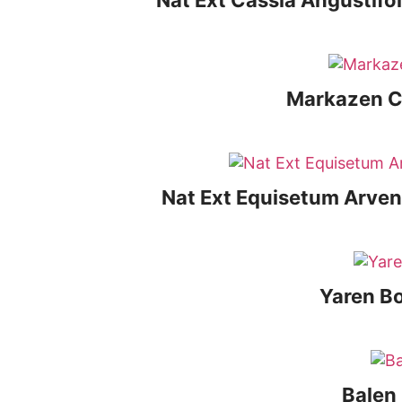
Markazen C 
Nat Ext Equisetum Arvense
Yaren B
Balen 