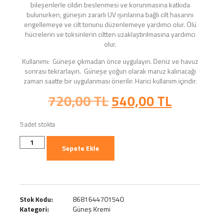
bileşenlerle cildin beslenmesi ve korunmasına katkıda
bulunurken, güneşin zararlı UV ışınlarına bağlı cilt hasarını
engellemeye ve cilt tonunu düzenlemeye yardımcı olur. Ölü
hücrelerin ve toksinlerin ciltten uzaklaştırılmasına yardımcı
olur.
Kullanımı:
Güneşe çıkmadan önce uygulayın. Deniz ve havuz
sonrası tekrarlayın. Güneşe yoğun olarak maruz kalınacağı
zaman saatte bir uygulanması önerilir. Harici kullanım içindir.
720,00
TL
540,00
TL
5 adet stokta
Sepete Ekle
Stok Kodu:
8681644701540
Kategori:
Güneş Kremi