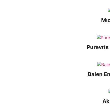
Mıc
Purevıts
Balen En
Ak