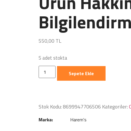
Ürün Hakkın
Bilgilendirm
550,00
TL
5 adet stokta
Sepete Ekle
Stok Kodu:
8699947706506
Kategoriler:
Marka:
Harem's