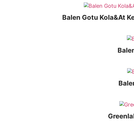
Balen Gotu Kola&At K
Bale
Bale
Greenla