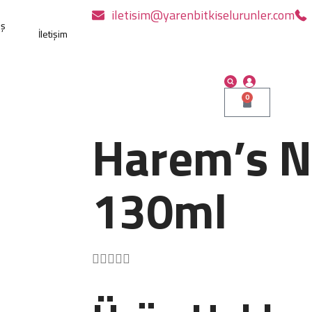
iletisim@yarenbitkiselurunler.com
ış
İletişim
0
Harem’s N
130ml




