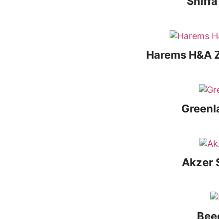
Shıff
Harems H&A Z
Greenl
Akzer 
Bee