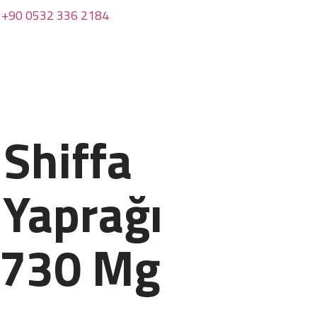
+90 0532 336 2184
 Shiffa
 Yaprağı
 730 Mg