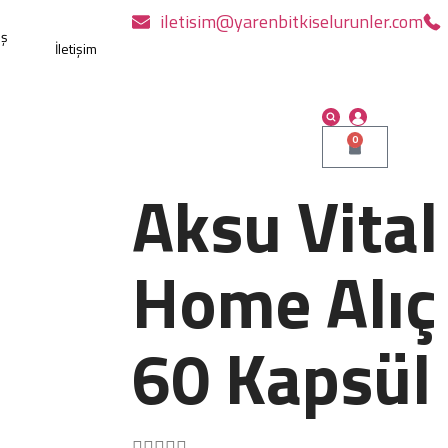
iletisim@yarenbitkiselurunler.com
ış
İletişim
0
Aksu Vital
Home Alıç
60 Kapsül




