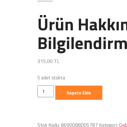
Ürün Hakkın
Bilgilendirm
315,00
TL
5 adet stokta
Sepete Ekle
Stok Kodu:
8690088005787
Kategori:
Gıd