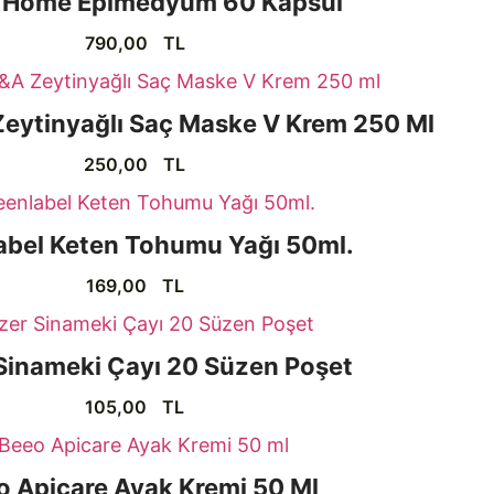
a Home Epimedyum 60 Kapsül
790,00
TL
eytinyağlı Saç Maske V Krem 250 Ml
250,00
TL
abel Keten Tohumu Yağı 50ml.
169,00
TL
Sinameki Çayı 20 Süzen Poşet
105,00
TL
o Apicare Ayak Kremi 50 Ml