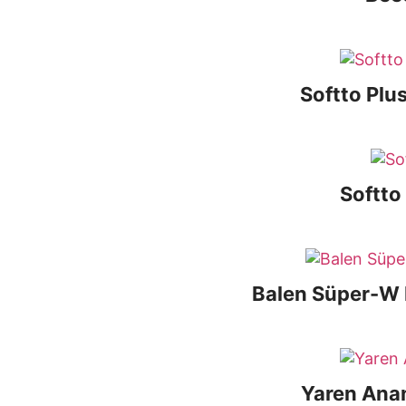
Softto Plu
Softto
Balen Süper-W 
Yaren Anan