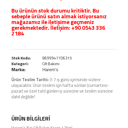
Bu ürünün stok durumu kritiktir. Bu
sebeple ürünü satın almak istiyorsanız
mağazamız ile iletişime geçmeniz
gerekmektedir. İletişim:
+90 0543 336
2184
Stok Kodu:
8699947706315
Kategori:
Cilt Bakımı
Marka:
Harem's
Ürün Teslim Tarihi:
3-7 iş günü içerisinde sizlere
ulaşacaktır. Ürün teslimi için hafta sonları (cumartesi-
pazar) ve özel tatil günleri iş sürecine ve teslim sürecine
dahil değildir!
ÜRÜN BILGILERI
Harem’s Nar Cilt Bakım Kremi 125ml