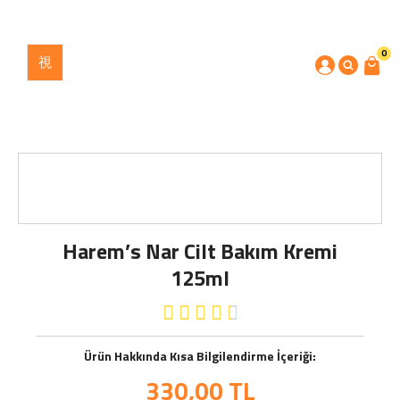
0
Harem’s Nar Cilt Bakım Kremi
125ml





Ürün Hakkında Kısa Bilgilendirme İçeriği:
330,00
TL