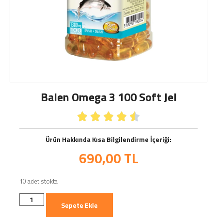
Balen Omega 3 100 Soft Jel





Ürün Hakkında Kısa Bilgilendirme İçeriği:
690,00
TL
10 adet stokta
Sepete Ekle