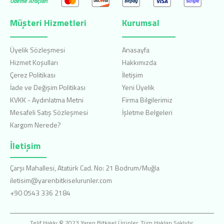
Ödeme Araçları
Müşteri Hizmetleri
Kurumsal
Üyelik Sözleşmesi
Anasayfa
Hizmet Koşulları
Hakkımızda
Çerez Politikası
İletişim
İade ve Değişim Politikası
Yeni Üyelik
KVKK - Aydınlatma Metni
Firma Bilgilerimiz
Mesafeli Satış Sözleşmesi
İşletme Belgeleri
Kargom Nerede?
İletişim
Çarşı Mahallesi, Atatürk Cad. No: 21 Bodrum/Muğla
iletisim@yarenbitkiselurunler.com
+90 0543 336 2184
Telif Hakkı © 2023 Yaren Bitkisel Ürünler. Tüm Hakları Saklıdır.