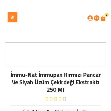
0
İmmu-Nat İmmupan Kırmızı Pancar
Ve Siyah Üzüm Çekirdeği Ekstraktı
250 Ml




