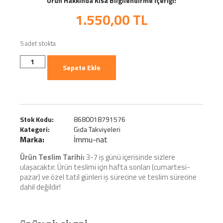
Ürün Hakkında Kısa Bilgilendirme İçeriği:
1.550,00
TL
5 adet stokta
Sepete Ekle
Stok Kodu:
8680018791576
Kategori:
Gıda Takviyeleri
Marka:
İmmu-nat
Ürün Teslim Tarihi:
3-7 iş günü içerisinde sizlere
ulaşacaktır. Ürün teslimi için hafta sonları (cumartesi-
pazar) ve özel tatil günleri iş sürecine ve teslim sürecine
dahil değildir!