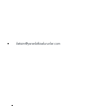
iletisim@yarenbitkiselurunler.com