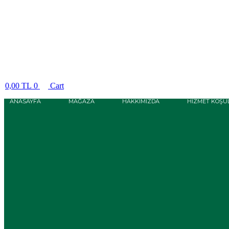
0,00
TL
0
Cart
ANASAYFA
MAĞAZA
HAKKIMIZDA
HIZMET KOŞU