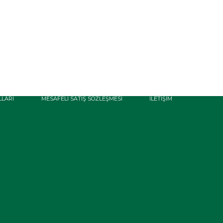
LLARI
MESAFELI SATIŞ SÖZLEŞMESI
İLETIŞIM