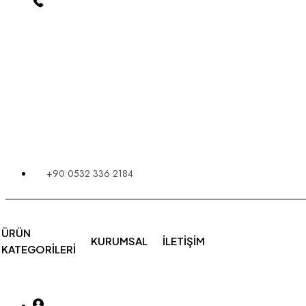
+90 0532 336 2184
ÜRÜN
KURUMSAL
İLETIŞIM
KATEGORILERI