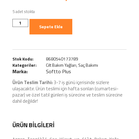
5 adet stokta
Sepete Ekle
Stok Kodu:
8680540173789
Kategoriler:
Cilt Bakım Yağları
,
Saç Bakımı
Marka:
Softto Plus
Ürün Teslim Tarihi:
3-7 iş günü içerisinde sizlere
ulaşacaktır. Ürün teslimi için hafta sonları (cumartesi-
pazar) ve özel tatil günleri iş sürecine ve teslim sürecine
dahil değildir!
ÜRÜN BILGILERI