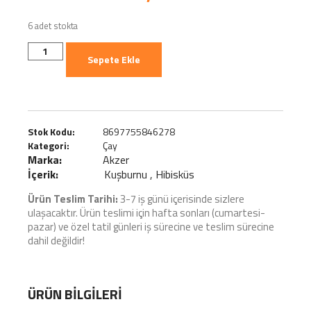
6 adet stokta
Sepete Ekle
Stok Kodu:
8697755846278
Kategori:
Çay
Marka:
Akzer
İçerik:
Kuşburnu , Hibisküs
Ürün Teslim Tarihi:
3-7 iş günü içerisinde sizlere
ulaşacaktır. Ürün teslimi için hafta sonları (cumartesi-
pazar) ve özel tatil günleri iş sürecine ve teslim sürecine
dahil değildir!
ÜRÜN BILGILERI