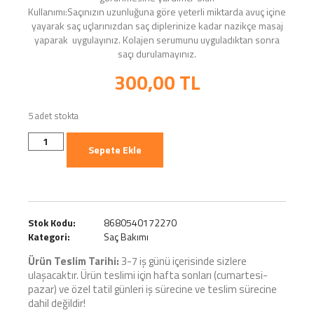
Kullanımı:Saçınızın uzunluğuna göre yeterli miktarda avuç içine
yayarak saç uçlarınızdan saç diplerinize kadar nazikçe masaj
yaparak uygulayınız. Kolajen serumunu uyguladıktan sonra
saçı durulamayınız.
300,00
TL
5 adet stokta
Sepete Ekle
Stok Kodu:
8680540172270
Kategori:
Saç Bakımı
Ürün Teslim Tarihi:
3-7 iş günü içerisinde sizlere
ulaşacaktır. Ürün teslimi için hafta sonları (cumartesi-
pazar) ve özel tatil günleri iş sürecine ve teslim sürecine
dahil değildir!