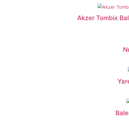
Akzer Tombix Ball
N
Yar
Bale