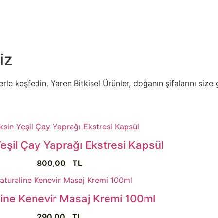
iz
e keşfedin. Yaren Bitkisel Ürünler, doğanın şifalarını size g
Yeşil Çay Yaprağı Ekstresi Kapsül
800,00
TL
line Kenevir Masaj Kremi 100ml
290,00
TL