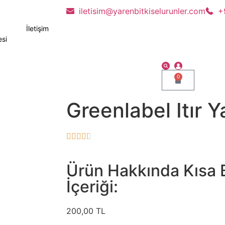
iletisim@yarenbitkiselurunler.com
+
İletişim
si
0
Greenlabel Itır Y





Ürün Hakkında Kısa B
İçeriği:
200,00
TL