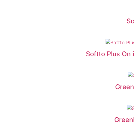
So
Softto Plus On 
Green
Greenl