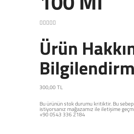
100 Ml





Ürün Hakkın
Bilgilendirm
300,00
TL
Bu ürünün stok durumu kritiktir. Bu sebep
istiyorsanız mağazamız ile iletişime geçm
+90 0543 336 2184