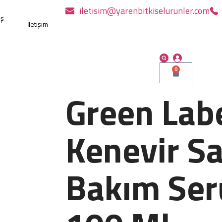
iletisim@yarenbitkiselurunler.com
ış
İletişim
0
Green Lab
Kenevir S
Bakım Se