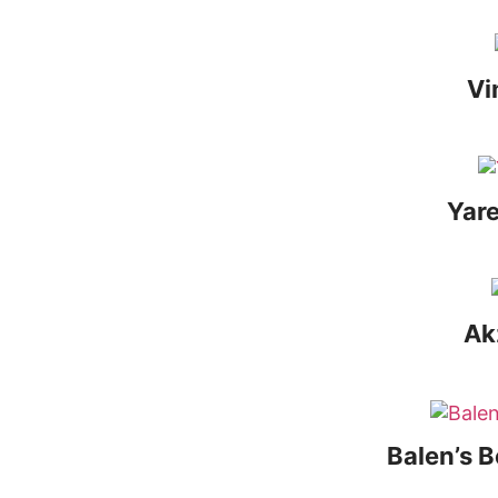
Vi
Yar
Ak
Balen’s 