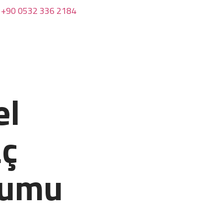
+90 0532 336 2184
el
aç
rumu