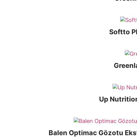
Softto P
Greenl
Up Nutritio
Balen Optimac Gözotu Ekst