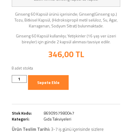
Ginseng 60 Kapsül ürünü içerisinde; Ginseng(Ginseng sp.)
Tozu, Bitkisel Kapsül, (Hidroksipropil metil selüloz, Su, Agar,
Karragenan, Sodyum Sitrat) bulunmaktadır.
Ginseng 60 Kapsül kullanılışı; Yetişkinler (16 yaş ver üzeri
bireyler) için günde 2 kapsül alınması tavsiye edilir.
346,00
TL
8 adet stokta
Sepete Ekle
Stok Kodu:
8690957980047
Kategori:
Gıda Takviyeleri
Ürün Teslim Tarihi:
3-7 iş günü içerisinde sizlere