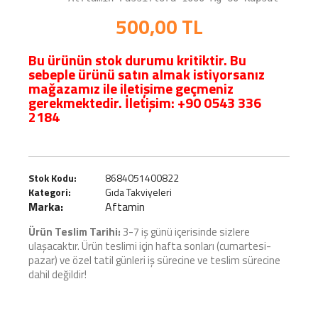
500,00
TL
Bu ürünün stok durumu kritiktir. Bu
sebeple ürünü satın almak istiyorsanız
mağazamız ile iletişime geçmeniz
gerekmektedir. İletişim:
+90 0543 336
2184
Stok Kodu:
8684051400822
Kategori:
Gıda Takviyeleri
Marka:
Aftamin
Ürün Teslim Tarihi:
3-7 iş günü içerisinde sizlere
ulaşacaktır. Ürün teslimi için hafta sonları (cumartesi-
pazar) ve özel tatil günleri iş sürecine ve teslim sürecine
dahil değildir!