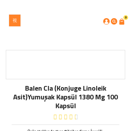
0
Balen Cla (Konjuge Linoleik
Asit)Yumuşak Kapsül 1380 Mg 100
Kapsül




