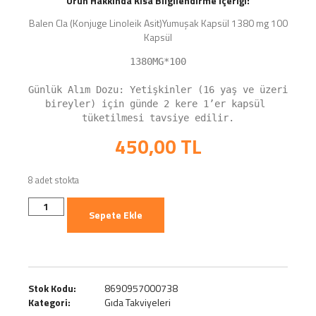
Ürün Hakkında Kısa Bilgilendirme İçeriği:
Balen Cla (Konjuge Linoleik Asit)Yumuşak Kapsül 1380 mg 100
Kapsül
1380MG*100

Günlük Alım Dozu: Yetişkinler (16 yaş ve üzeri 
bireyler) için günde 2 kere 1’er kapsül 
tüketilmesi tavsiye edilir.
450,00
TL
8 adet stokta
Sepete Ekle
Stok Kodu:
8690957000738
Kategori:
Gıda Takviyeleri