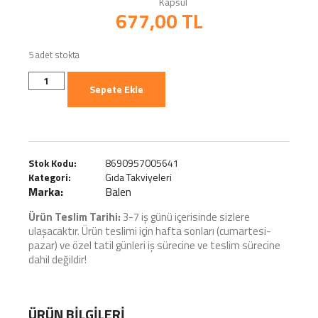
Kapsül
677,00
TL
5 adet stokta
Sepete Ekle
Stok Kodu:
8690957005641
Kategori:
Gıda Takviyeleri
Marka:
Balen
Ürün Teslim Tarihi:
3-7 iş günü içerisinde sizlere
ulaşacaktır. Ürün teslimi için hafta sonları (cumartesi-
pazar) ve özel tatil günleri iş sürecine ve teslim sürecine
dahil değildir!
ÜRÜN BILGILERI